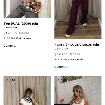
Top DUAL (2039) (sin
cambio)
$17.000
$26.250
3
x
$5.666,67
sin interés
Pantalón LUCIA (3016) (sin
Comprar
cambio)
$37.750
$75.500
3
x
$12.583,33
sin interés
Comprar
1
/
10
1
/
10