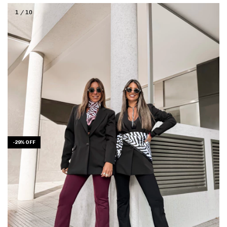
1
/
10
-
29
%
OFF