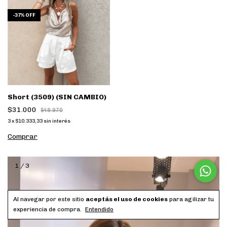
-
37
%
OFF
Short (3509) (SIN CAMBIO)
$31.000
$48.970
3
x
$10.333,33
sin interés
Comprar
1
/
3
Al navegar por este sitio
aceptás el uso de cookies
para agilizar tu
experiencia de compra.
Entendido