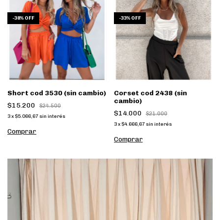
-
33
%
OFF
-
38
%
OFF
Corset cod 2438 (sin
Short cod 3530 (sin cambio)
cambio)
$15.200
$24.500
$14.000
$21.000
3
x
$5.066,67
sin interés
3
x
$4.666,67
sin interés
Comprar
Comprar