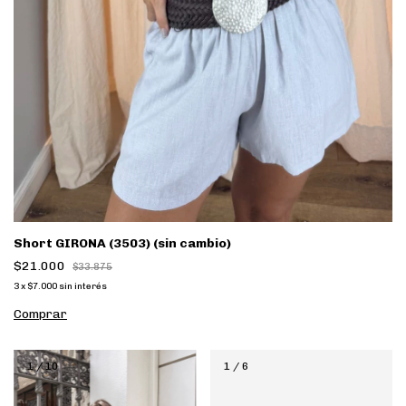
Short GIRONA (3503) (sin cambio)
$21.000
$33.875
3
x
$7.000
sin interés
Comprar
1
/
10
1
/
6