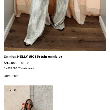
Camisa HELLY (5015) (sin cambio)
$41.000
$68.125
3
x
$13.666,67
sin interés
Comprar
1
/
10