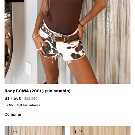
Body ROMA (2001) (sin cambio)
$17.500
$28.380
3
x
$5.833,33
sin interés
Comprar
1
/
4
1
/
6