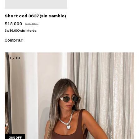
Short cod 3637(sin cambio)
$18.000
$35.000
3
x
$6.000
sin interés
Comprar
1
/
10
-
38
%
OFF