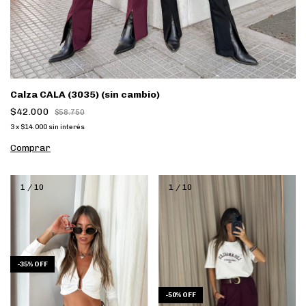
Calza CALA (3035) (sin cambio)
$42.000
$58.750
3
x
$14.000
sin interés
Comprar
1
/
10
1
/
10
-
35
%
OFF
-
50
%
OFF