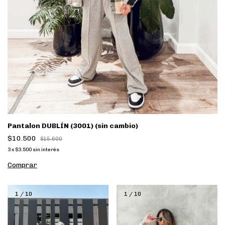
Pantalon DUBLÍN (3001) (sin cambio)
$10.500
$15.600
3
x
$3.500
sin interés
Comprar
1
/
10
1
/
10