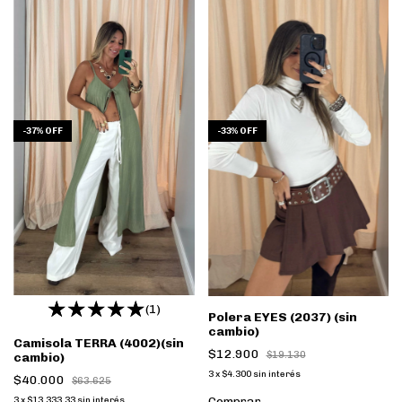
-
37
%
OFF
-
33
%
OFF
(1)
Polera EYES (2037) (sin
cambio)
Camisola TERRA (4002)(sin
$12.900
$19.130
cambio)
3
x
$4.300
sin interés
$40.000
$63.625
Comprar
3
x
$13.333,33
sin interés