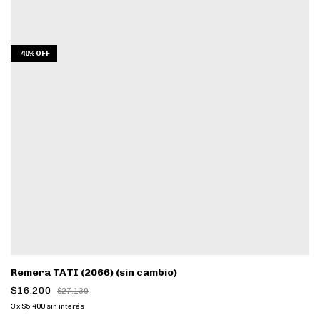
-
40
%
OFF
Remera TATI (2066) (sin cambio)
$16.200
$27.130
3
x
$5.400
sin interés