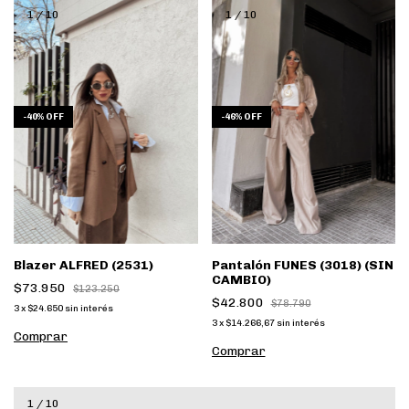
1
/
10
1
/
10
-
40
%
OFF
-
46
%
OFF
Blazer ALFRED (2531)
Pantalón FUNES (3018) (SIN
CAMBIO)
$73.950
$123.250
$42.800
$78.790
3
x
$24.650
sin interés
3
x
$14.266,67
sin interés
Comprar
Comprar
1
/
10