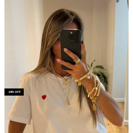
-
38
%
OFF