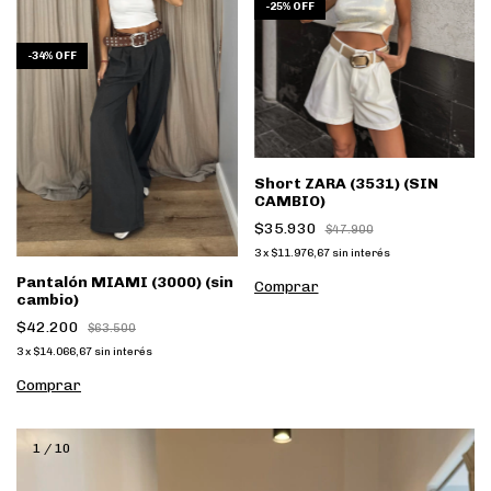
-
25
%
OFF
-
34
%
OFF
Short ZARA (3531) (SIN
CAMBIO)
$35.930
$47.900
3
x
$11.976,67
sin interés
Pantalón MIAMI (3000) (sin
Comprar
cambio)
$42.200
$63.500
3
x
$14.066,67
sin interés
Comprar
1
/
10