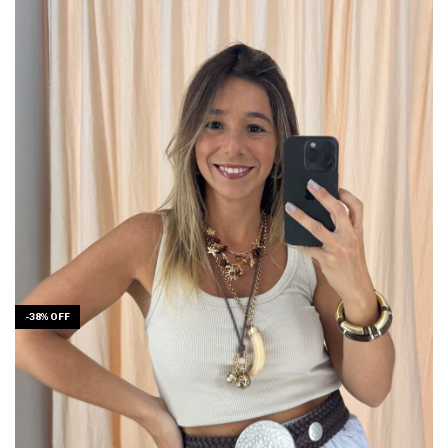
-
38
%
OFF