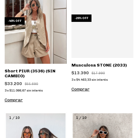
-
26
%
OFF
-
40
%
OFF
Musculosa STONE (2033)
Short PIUR (3536) (SIN
$13.390
$17.990
CAMBIO)
3
x
$4.463,33
sin interés
$33.200
$55.690
Comprar
3
x
$11.066,67
sin interés
Comprar
1
/
10
1
/
10