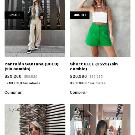
-
50
%
OFF
-
30
%
OFF
Pantalón Santana (3019)
Short BELE (3525) (sin
(sin cambio)
cambio)
$29.260
$20.990
$58.520
$29.980
3
x
$9.753,33
sin interés
3
x
$6.996,67
sin interés
Comprar
Comprar
1
/
10
1
/
9