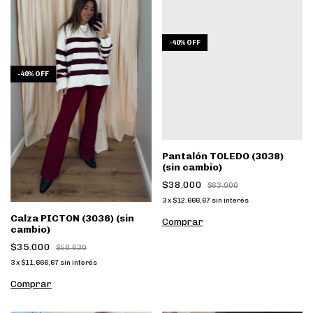
-
40
%
OFF
-
40
%
OFF
Pantalón TOLEDO (3038)
(sin cambio)
$38.000
$63.000
3
x
$12.666,67
sin interés
Calza PICTON (3036) (sin
Comprar
cambio)
$35.000
$58.630
3
x
$11.666,67
sin interés
Comprar