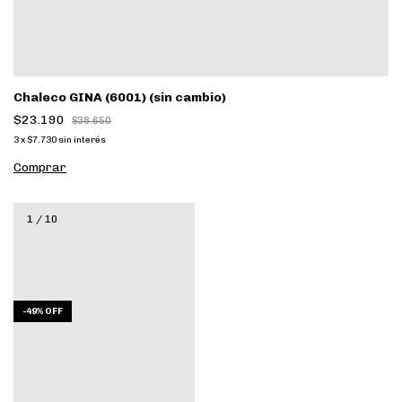
Chaleco GINA (6001) (sin cambio)
$23.190
$38.650
3
x
$7.730
sin interés
Comprar
1
/
10
-
49
%
OFF