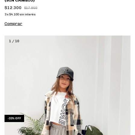
(SIN CAMBIO)
$12.300
$17.850
3
x
$4.100
sin interés
Comprar
1
/
10
-
33
%
OFF