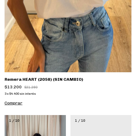
Remera HEART (2058) (SIN CAMBIO)
$13.200
$21.280
3
x
$4.400
sin interés
Comprar
1
/
10
1
/
10