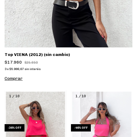
Top VIENA (2012) (sin cambio)
$17.960
$25.650
3
x
$5.986,67
sin interés
Comprar
1
/
10
1
/
10
-
46
%
OFF
-
36
%
OFF