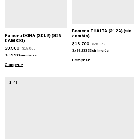
Remera THALÍA (2124) (sin
Remera DONA (2012) (SIN
cambio)
CAMBIO)
$18.700
$26.250
$9.900
$15.000
3
x
$6.233,33
sin interés
3
x
$3.300
sin interés
Comprar
Comprar
1
/
6