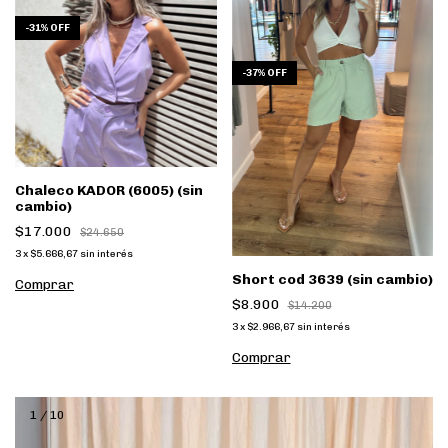
-
31
%
OFF
-
37
%
OFF
Chaleco KADOR (6005) (sin
cambio)
$17.000
$24.650
3
x
$5.666,67
sin interés
Short cod 3639 (sin cambio)
Comprar
$8.900
$14.200
3
x
$2.966,67
sin interés
Comprar
1
/
10