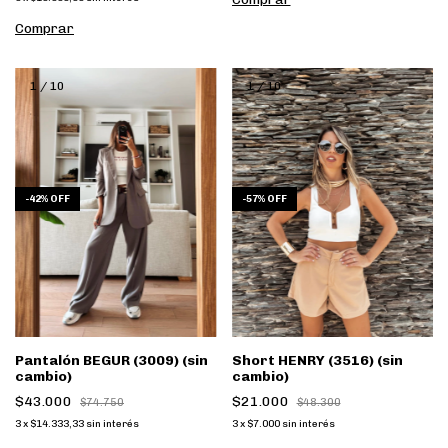
Comprar
1
/
10
1
/
10
-
42
%
OFF
-
57
%
OFF
Pantalón BEGUR (3009) (sin
Short HENRY (3516) (sin
cambio)
cambio)
$43.000
$21.000
$74.750
$48.300
3
x
$14.333,33
sin interés
3
x
$7.000
sin interés