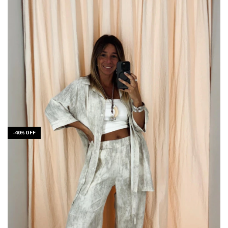
-
40
%
OFF