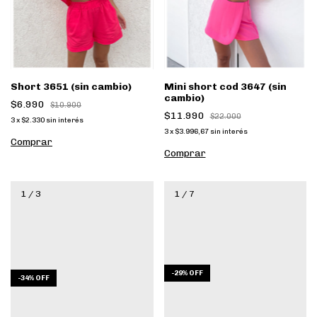
Mini short cod 3647 (sin
Short 3651 (sin cambio)
cambio)
$6.990
$10.900
$11.990
$22.000
3
x
$2.330
sin interés
3
x
$3.996,67
sin interés
Comprar
Comprar
1
/
3
1
/
7
-
29
%
OFF
-
34
%
OFF