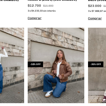
$12.700
$23.000
$15.880
$
3
x
$4.233,33
sin interés
3
x
$7.666,67
si
Comprar
Comprar
-
32
%
OFF
-
35
%
OFF