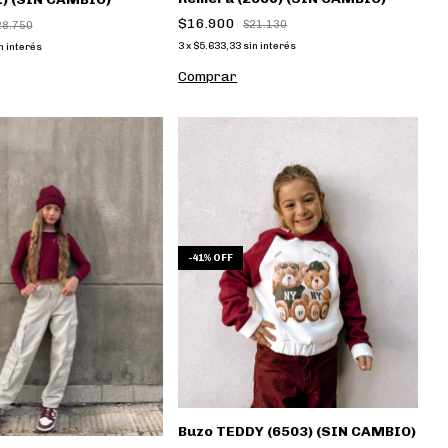
$16.900
$21.130
28.750
3
x
$5.633,33
sin interés
n interés
Comprar
-
41
%
OFF
Buzo TEDDY (6503) (SIN CAMBIO)