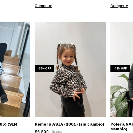
Comprar
Comprar
-
30
%
OFF
-
42
%
OFF
05) (SIN
Remera ASIA (2001) (sin cambio)
Polera NÁP
cambio)
$6.500
$9.290