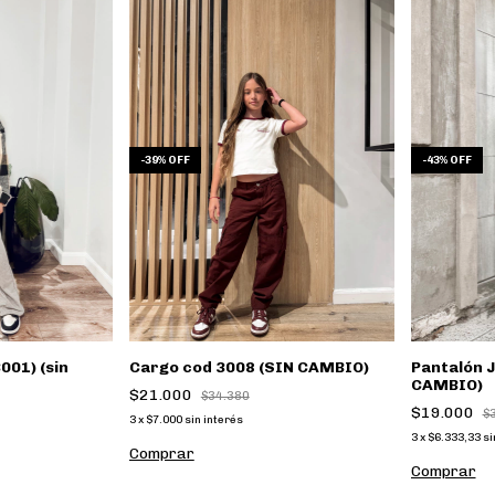
-
39
%
OFF
-
43
%
OFF
001) (sin
Cargo cod 3008 (SIN CAMBIO)
Pantalón 
CAMBIO)
$21.000
$34.380
$19.000
$
3
x
$7.000
sin interés
3
x
$6.333,33
si
Comprar
Comprar