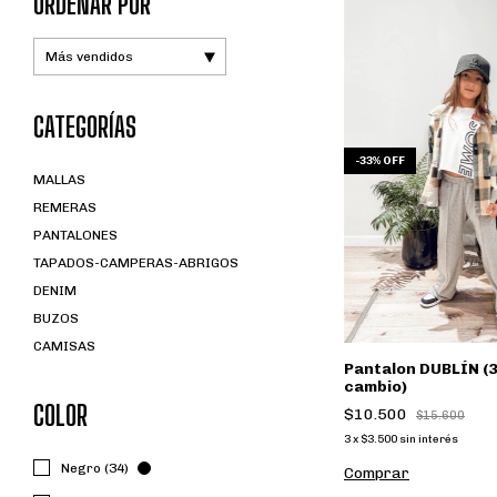
ORDENAR POR
CATEGORÍAS
-
33
%
OFF
MALLAS
REMERAS
PANTALONES
TAPADOS-CAMPERAS-ABRIGOS
DENIM
BUZOS
CAMISAS
Pantalon DUBLÍN (3
cambio)
COLOR
$10.500
$15.600
3
x
$3.500
sin interés
Negro (34)
Comprar