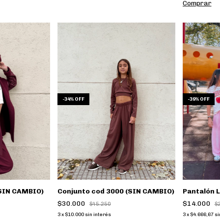
Comprar
-
39
%
OFF
-
34
%
OFF
SIN CAMBIO)
Pantalón 
Conjunto cod 3000 (SIN CAMBIO)
$14.000
$30.000
$
$45.250
3
x
$4.666,67
si
3
x
$10.000
sin interés