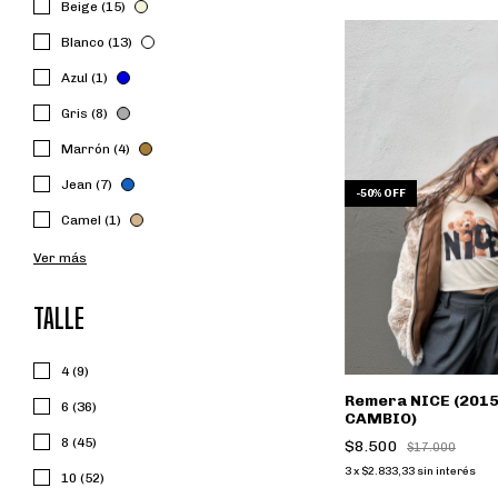
Beige (15)
Blanco (13)
Azul (1)
Gris (8)
Marrón (4)
Jean (7)
-
50
%
OFF
Camel (1)
Ver más
TALLE
4 (9)
Remera NICE (2015
6 (36)
CAMBIO)
8 (45)
$8.500
$17.000
3
x
$2.833,33
sin interés
10 (52)