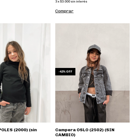
3
x
$3.000
sin interés
Comprar
-
43
%
OFF
Campera OSLO (2502) (SIN
OLES (2000) (sin
CAMBIO)