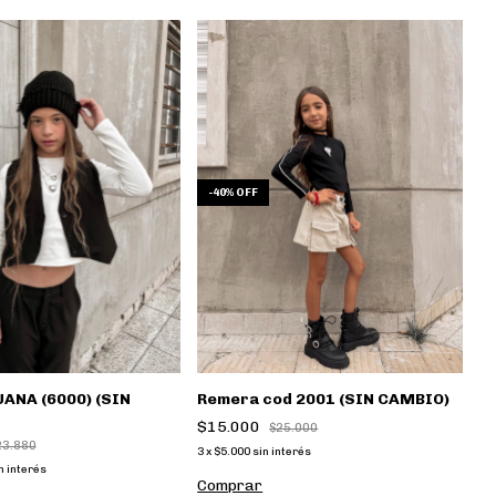
-
40
%
OFF
UANA (6000) (SIN
Remera cod 2001 (SIN CAMBIO)
$15.000
$25.000
23.880
3
x
$5.000
sin interés
n interés
Comprar