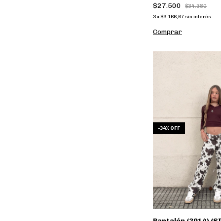
$27.500
$34.380
3
x
$9.166,67
sin interés
Comprar
-
34
%
OFF
Pantalón (3014) (