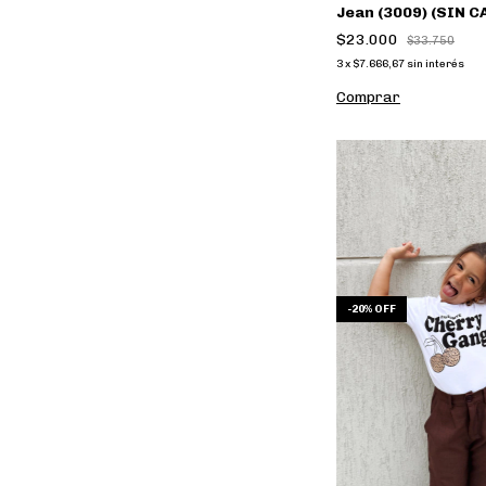
Jean (3009) (SIN 
$23.000
$33.750
3
x
$7.666,67
sin interés
Comprar
-
20
%
OFF