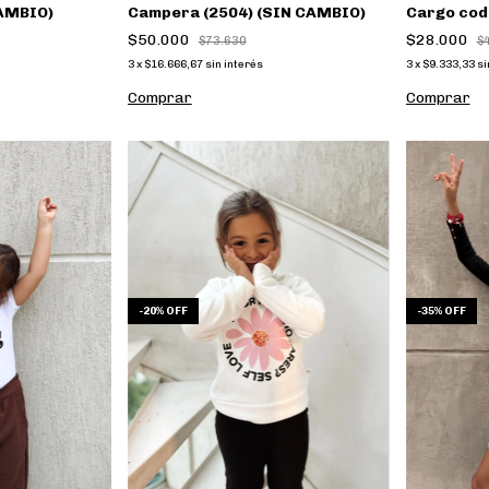
Campera (2504) (SIN CAMBIO)
CAMBIO)
Cargo cod
$50.000
$28.000
$73.630
$
3
x
$16.666,67
sin interés
3
x
$9.333,33
si
Comprar
Comprar
-
20
%
OFF
-
35
%
OFF