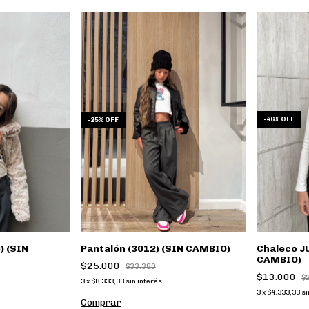
-
46
%
OFF
-
25
%
OFF
Chaleco J
) (SIN
Pantalón (3012) (SIN CAMBIO)
CAMBIO)
$25.000
$33.380
$13.000
$
3
x
$8.333,33
sin interés
3
x
$4.333,33
si
Comprar