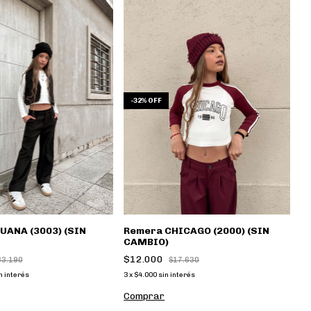
-
32
%
OFF
Remera CHICAGO (2000) (SIN
JUANA (3003) (SIN
CAMBIO)
$12.000
$17.630
33.190
3
x
$4.000
sin interés
n interés
Comprar