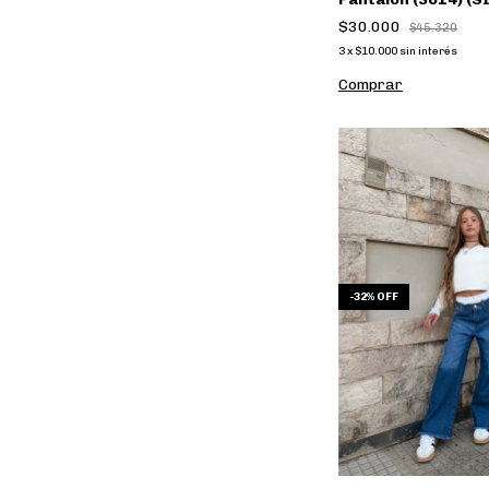
$30.000
$45.320
3
x
$10.000
sin interés
Comprar
-
32
%
OFF