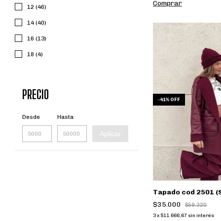
Comprar
12 (46)
14 (40)
16 (13)
18 (4)
PRECIO
-
41
%
OFF
Desde
Hasta
Aplicar
Tapado cod 2501 (
$35.000
$59.320
3
x
$11.666,67
sin interés