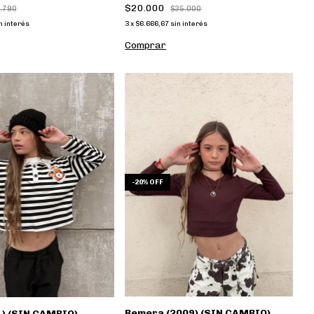
$20.000
$35.000
.790
3
x
$6.666,67
sin interés
n interés
Comprar
-
20
%
OFF
Remera (2009) (SIN CAMBIO)
1) (SIN CAMBIO)