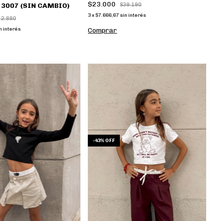
$23.000
 3007 (SIN CAMBIO)
$39.190
3
x
$7.666,67
sin interés
42.880
n interés
Comprar
-
43
%
OFF