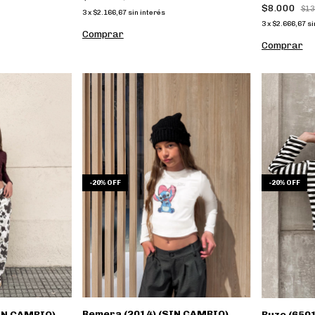
$8.000
$13
3
x
$2.166,67
sin interés
3
x
$2.666,67
si
Comprar
Comprar
-
20
%
OFF
-
20
%
OFF
Remera (2014) (SIN CAMBIO)
SIN CAMBIO)
Buzo (650