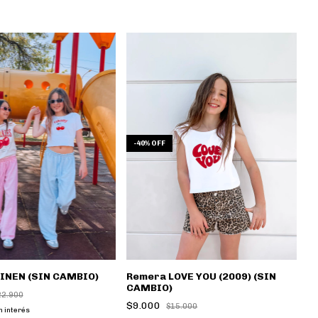
-
40
%
OFF
LINEN (SIN CAMBIO)
Remera LOVE YOU (2009) (SIN
CAMBIO)
22.900
$9.000
$15.000
n interés