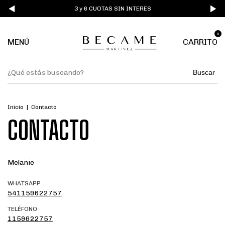
3 y 6 CUOTAS SIN INTERES
0
MENÚ
CARRITO
Buscar
Inicio
|
Contacto
CONTACTO
Melanie
WHATSAPP
541159622757
TELÉFONO
1159622757