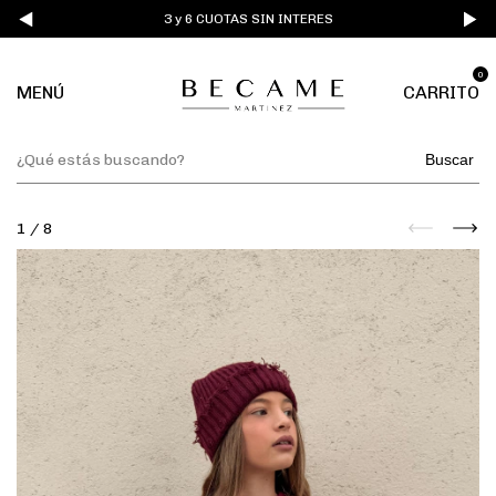
3 y 6 CUOTAS SIN INTERES
0
MENÚ
CARRITO
Buscar
1
/
8