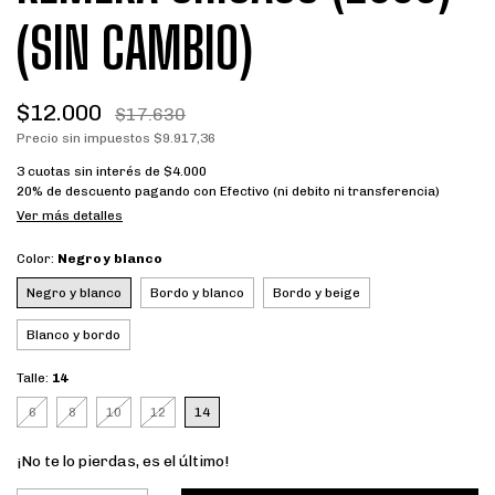
(SIN CAMBIO)
$12.000
$17.630
Precio sin impuestos
$9.917,36
3
cuotas sin interés de
$4.000
20% de descuento
pagando con Efectivo (ni debito ni transferencia)
Ver más detalles
Color:
Negro y blanco
Negro y blanco
Bordo y blanco
Bordo y beige
Blanco y bordo
Talle:
14
6
8
10
12
14
¡No te lo pierdas, es el último!