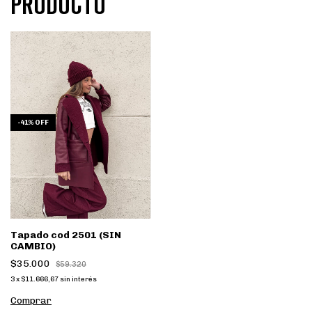
PRODUCTO
-
41
%
OFF
Tapado cod 2501 (SIN
CAMBIO)
$35.000
$59.320
3
x
$11.666,67
sin interés
Comprar