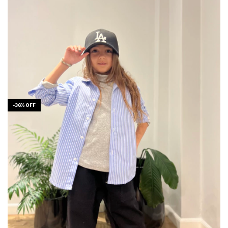
-
36
%
OFF