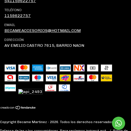
541159622757
TELÉFONO
1159622757
EMAIL
BECAMEACCESORIOS@HOTMAIL.COM
DIRECCIÓN
AV EMILIO CASTRO 7615, BARRIO NAON
Copyright Became Martinez - 2026. Todos los derechos reservados.
Defensa de las y los consumidores. Para reclamos
ingresá acá.
/
Botón de