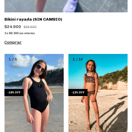
Bikini rayada (SIN CAMBIO)
$24.900
$28.650
3
x
$8.300
sin interés
Comprar
1
/
5
1
/
10
-
10
%
OFF
-
13
%
OFF