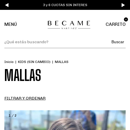
3 y 6 CUOTAS SIN INTERES
0
MENÚ
CARRITO
Buscar
Inicio
|
KIDS (SIN CAMBIO)
|
MALLAS
MALLAS
FILTRAR Y ORDENAR
1
/
2