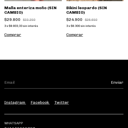
Malla enteriza moño (SIN
Bikini leopardo (SIN
CAMBIO)
CAMBIO)
$29.800
$24.900
$33.250
$28.650
3
x
$9.933,33
sin interés
3
x
$8.300
sin interés
Comprar
Comprar
Instagram
Facebook
Twitter
WHATSAPP