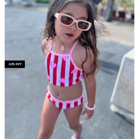
-
13
%
OFF