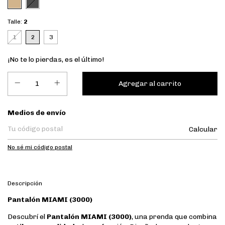
Talle:
2
1
2
3
¡No te lo pierdas, es el último!
Entregas para el CP:
Medios de envío
Calcular
No sé mi código postal
Descripción
Pantalón MIAMI (3000)
Descubrí el
Pantalón MIAMI (3000)
, una prenda que combina