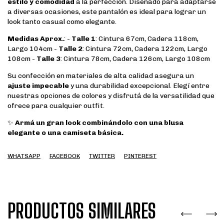
estilo y comodidad
a la perfección. Diseñado para adaptarse
a diversas ocasiones, este pantalón es ideal para lograr un
look tanto casual como elegante.
Medidas Aprox.
: -
Talle 1
: Cintura 67cm, Cadera 118cm,
Largo 104cm -
Talle 2
: Cintura 72cm, Cadera 122cm, Largo
108cm -
Talle 3
: Cintura 78cm, Cadera 126cm, Largo 108cm
Su confección en materiales de alta calidad asegura un
ajuste impecable
y una durabilidad excepcional. Elegí entre
nuestras opciones de colores y disfrutá de la versatilidad que
ofrece para cualquier outfit.
✨
Armá un gran look combinándolo con una blusa
elegante o una camiseta básica.
WHATSAPP
FACEBOOK
TWITTER
PINTEREST
PRODUCTOS SIMILARES