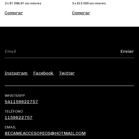
3
x
$13.000
sin interés
3
x
$7.596,67
sin interés
Comprar
Comprar
Instagram
Facebook
Twitter
WHATSAPP
541159622757
TELÉFONO
1159622757
EMAIL
BECAMEACCESORIOS@HOTMAIL.COM