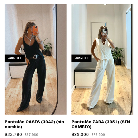
-
49
%
OFF
-
40
%
OFF
Pantalón ZARA (3051) (SIN
Pantalón OASIS (3042) (sin
CAMBIO)
cambio)
$39.000
$22.790
$76.900
$37.980