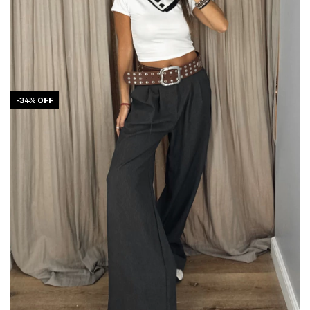
-
34
%
OFF