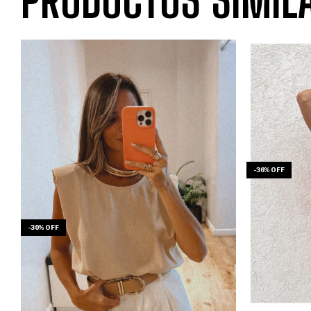
-
36
%
OFF
-
30
%
OFF