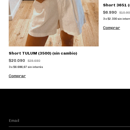
Short 3651 (
$6.990
$10.9
3
x
$2.330
sin inte
Comprar
Short TULUM (3500) (sin cambio)
$20.090
$28.680
3
x
$6.696,67
sin interés
Comprar