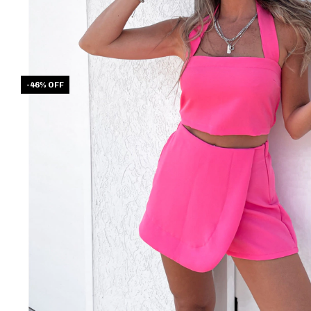
-
46
%
OFF