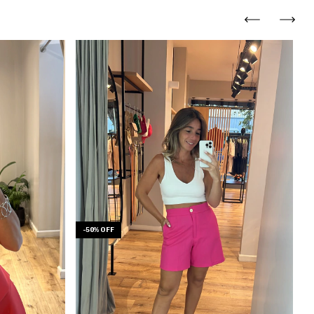
-
-
50
%
OFF