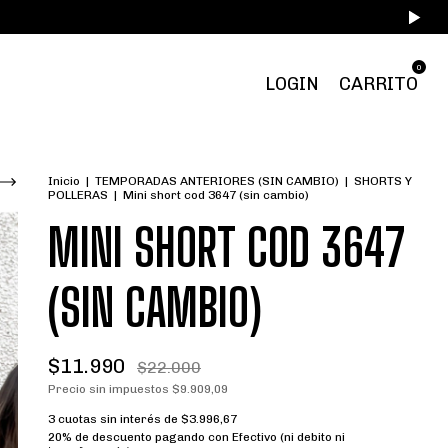
0
LOGIN
CARRITO
Inicio
|
TEMPORADAS ANTERIORES (SIN CAMBIO)
|
SHORTS Y
POLLERAS
|
Mini short cod 3647 (sin cambio)
MINI SHORT COD 3647
(SIN CAMBIO)
$11.990
$22.000
Precio sin impuestos
$9.909,09
3
cuotas sin interés de
$3.996,67
20% de descuento
pagando con Efectivo (ni debito ni