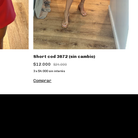
Sh
$
3
x
C
Short cod 3672 (sin cambio)
$12.000
$24.000
3
x
$4.000
sin interés
Comprar