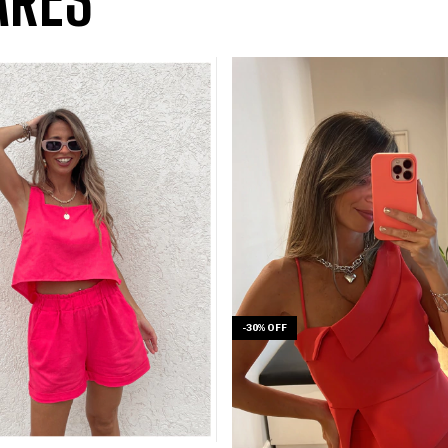
-
30
%
OFF