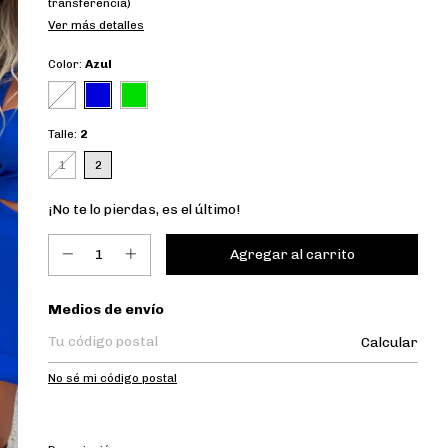
transferencia)
Ver más detalles
Color:
Azul
Talle:
2
1
2
¡No te lo pierdas, es el último!
Entregas para el CP:
Medios de envío
Calcular
No sé mi código postal