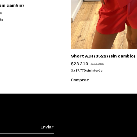
sin cambio)
00
rés
Short AIR (3522) (sin cambio)
$23.310
$33.290
3
x
$7.770
sin interés
Comprar